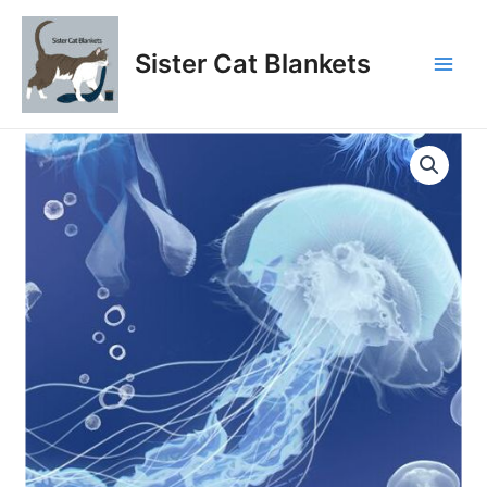
Aller
au
Sister Cat Blankets
contenu
Main
Men