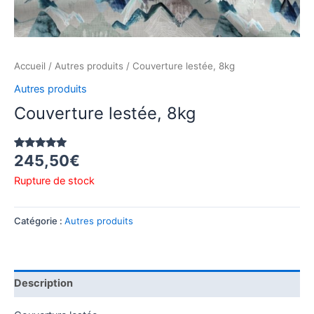
Accueil
/
Autres produits
/ Couverture lestée, 8kg
Autres produits
Couverture lestée, 8kg
245,50
€
Noté
1
5.00
sur 5
basé sur
Rupture de stock
notation
client
Catégorie :
Autres produits
Description