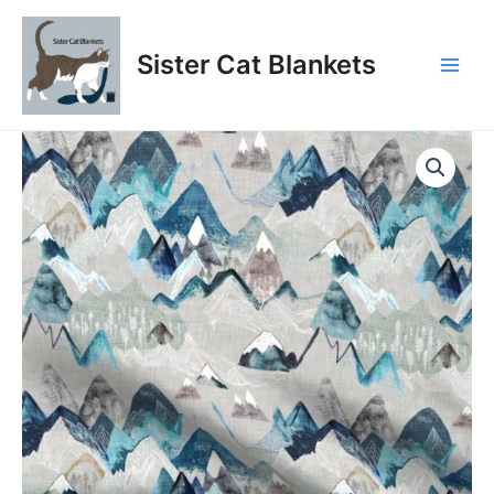
Aller
au
Sister Cat Blankets
contenu
Main
Men