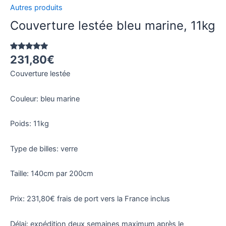
Autres produits
Couverture lestée bleu marine, 11kg
231,80
€
Noté
1
5.00
sur 5
basé sur
Couverture lestée
notation
client
Couleur: bleu marine
Poids: 11kg
Type de billes: verre
Taille: 140cm par 200cm
Prix: 231,80€ frais de port vers la France inclus
Délai: expédition deux semaines maximum après le