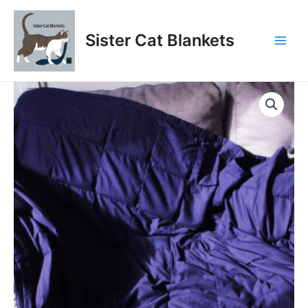
Aller
au
Sister Cat Blankets
contenu
Main
Men