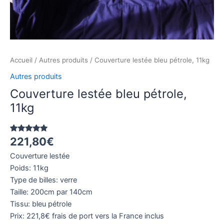
Accueil
/
Autres produits
/ Couverture lestée bleu pétrole, 11kg
Autres produits
Couverture lestée bleu pétrole,
11kg
221,80
€
Noté
1
5.00
sur 5
basé sur
Couverture lestée
notation
client
Poids: 11kg
Type de billes: verre
Taille: 200cm par 140cm
Tissu: bleu pétrole
Prix: 221,8€ frais de port vers la France inclus