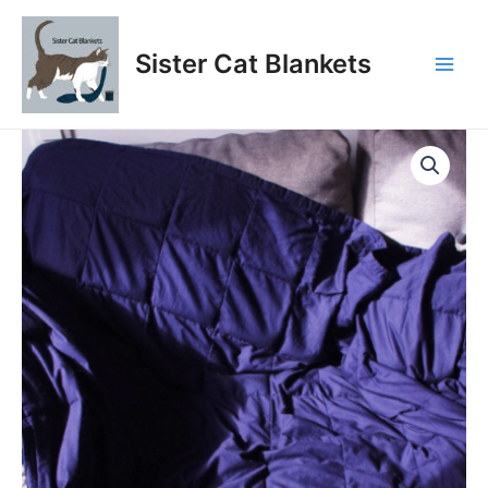
Aller
au
Sister Cat Blankets
contenu
Main
Men