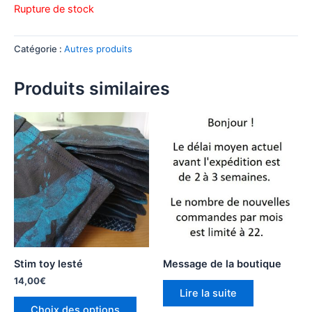
Rupture de stock
Catégorie :
Autres produits
Produits similaires
Stim toy lesté
Message de la boutique
14,00
€
Lire la suite
Ce
Choix des options