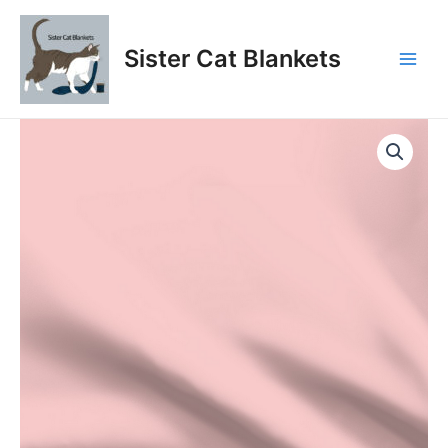
Aller
au
Sister Cat Blankets
contenu
Main
Men