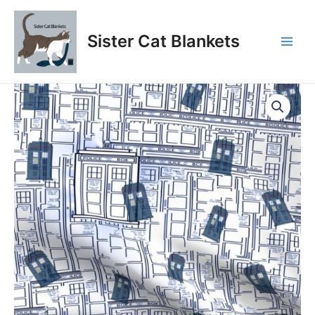
Aller
au
Sister Cat Blankets
contenu
Main
Men