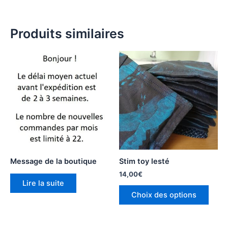
Produits similaires
Message de la boutique
Stim toy lesté
14,00
€
Lire la suite
Ce
Choix des options
produ
a
plusi