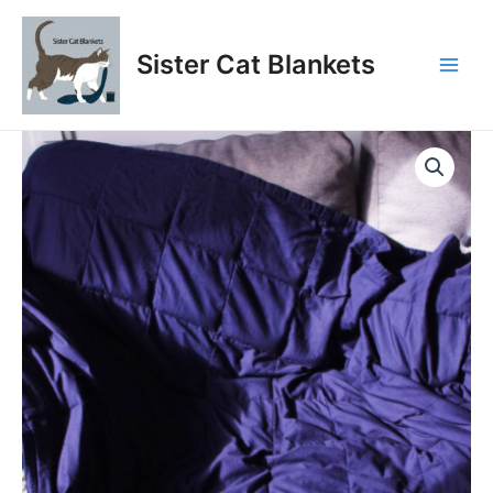
Aller
au
Sister Cat Blankets
contenu
Main
Men