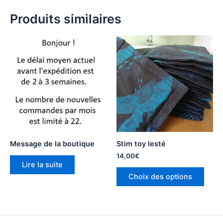
Produits similaires
Message de la boutique
Stim toy lesté
14,00
€
Lire la suite
Ce
Choix des options
produ
a
plusi
variat