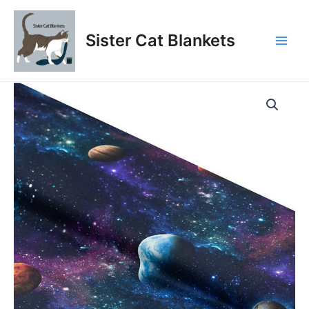
Aller
au
Sister Cat Blankets
contenu
Main
Men